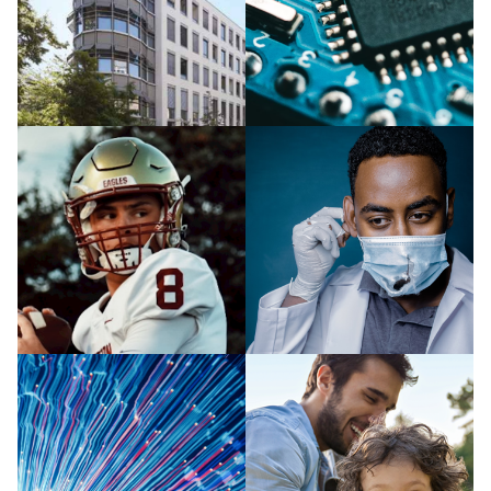
Integration von SAP-Daten in
SAP-Daten in Tableau
das cloudbasierte Data
integrieren und Reports für
Warehouse Snowflake mit
erfolgskritische
Xtract Universal
Entscheidungen erstellen.
BRG Sports / Riddell nutzt
CGM nutzt erfolgreich Xtract
yunIO für nahtlose
Universal, um ihre SAP-Daten