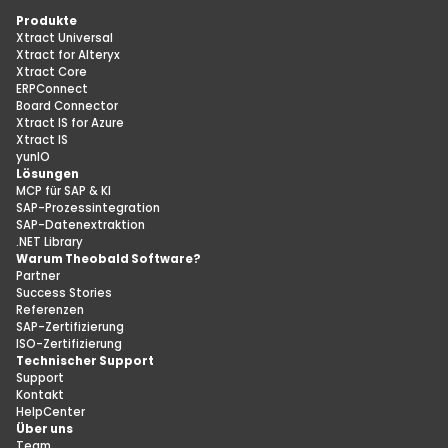
Produkte
Xtract Universal
Xtract for Alteryx
Xtract Core
ERPConnect
Board Connector
Xtract IS for Azure
Xtract IS
yunIO
Lösungen
MCP für SAP & KI
SAP-Prozessintegration
SAP-Datenextraktion
.NET Library
Warum Theobald Software?
Partner
Success Stories
Referenzen
SAP-Zertifizierung
ISO-Zertifizierung
Technischer Support
Support
Kontakt
HelpCenter
Über uns
Team