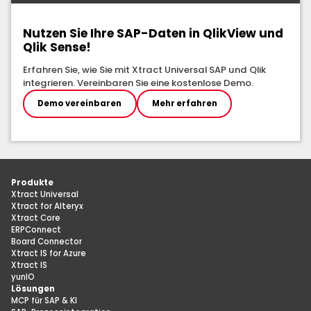
Nutzen Sie Ihre SAP-Daten in QlikView und
Qlik Sense!
Erfahren Sie, wie Sie mit Xtract Universal SAP und Qlik
integrieren. Vereinbaren Sie eine kostenlose Demo.
Demo vereinbaren
Mehr erfahren
Produkte
Xtract Universal
Xtract for Alteryx
Xtract Core
ERPConnect
Board Connector
Xtract IS for Azure
Xtract IS
yunIO
Lösungen
MCP für SAP & KI