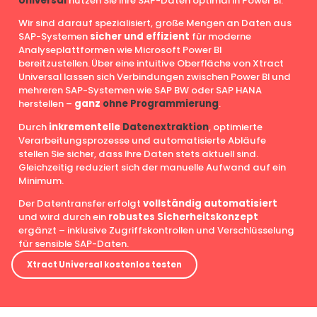
Universal
nutzen Sie Ihre SAP-Daten optimal in Power BI.
Wir sind darauf spezialisiert, große Mengen an Daten aus
SAP-Systemen
sicher und effizient
für moderne
Analyseplattformen wie Microsoft Power BI
bereitzustellen. Über eine intuitive Oberfläche von Xtract
Universal lassen sich Verbindungen zwischen Power BI und
mehreren SAP-Systemen wie SAP BW oder SAP HANA
herstellen –
ganz
ohne Programmierung
.
Durch
inkrementelle
Datenextraktion
, optimierte
Verarbeitungsprozesse und automatisierte Abläufe
stellen Sie sicher, dass Ihre Daten stets aktuell sind.
Gleichzeitig reduziert sich der manuelle Aufwand auf ein
Minimum.
Der Datentransfer erfolgt
vollständig automatisiert
und wird durch ein
robustes Sicherheitskonzept
ergänzt – inklusive Zugriffskontrollen und Verschlüsselung
für sensible SAP-Daten.
Xtract Universal kostenlos testen