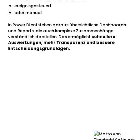
ereignisgesteuert
oder manuell
In Power BI entstehen daraus übersichtliche Dashboards
und Reports, die auch komplexe Zusammenhänge
verständlich darstellen. Das ermöglicht
schnellere
Auswertungen, mehr Transparenz und bessere
Entscheidungsgrundlagen.
Nutzen Sie die Leistungsfähigkeit von Power
BI für Ihre SAP-Daten. Einfach, automatisiert
und zuverlässig.