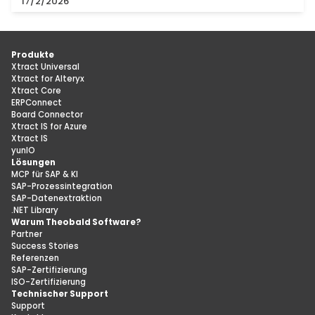
17/2/2026
Produkte
Xtract Universal
Xtract for Alteryx
Xtract Core
ERPConnect
Board Connector
Xtract IS for Azure
Xtract IS
yunIO
Lösungen
MCP für SAP & KI
SAP-Prozessintegration
SAP-Datenextraktion
.NET Library
Warum Theobald Software?
Partner
Success Stories
Referenzen
SAP-Zertifizierung
ISO-Zertifizierung
Technischer Support
Support