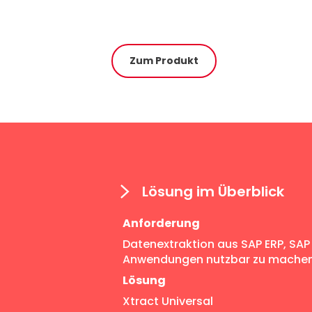
Zum Produkt
Lösung im Überblick
Anforderung
Datenextraktion aus SAP ERP, SAP 
Anwendungen nutzbar zu mache
Lösung
Xtract Universal