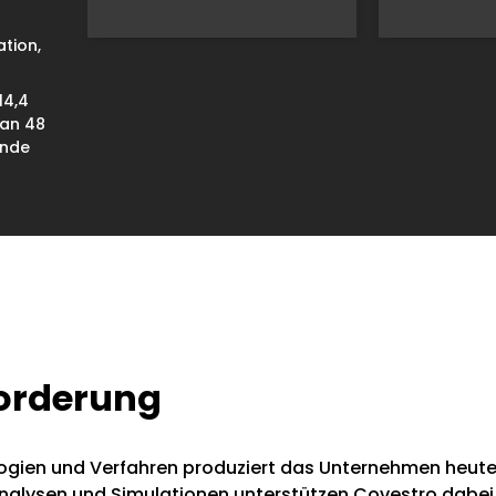
ation,
14,4
 an 48
ende
orderung
logien und Verfahren produziert das Unternehmen heute 
lysen und Simulationen unterstützen Covestro dabei, di