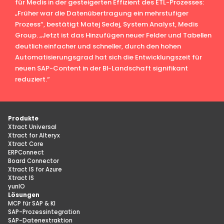
für Medis in der gesteigerten Effizient des ETL-Prozesses:
„Früher war die Datenübertragung ein mehrstufiger
Prozess“, bestätigt Matej Sedej, System Analyst, Medis
Group. „Jetzt ist das Hinzufügen neuer Felder und Tabellen
deutlich einfacher und schneller, durch den hohen
Automatisierungsgrad hat sich die Entwicklungszeit für
neuen SAP-Content in der BI-Landschaft signifikant
reduziert.“
Produkte
Xtract Universal
Xtract for Alteryx
Xtract Core
ERPConnect
Board Connector
Xtract IS for Azure
Xtract IS
yunIO
Lösungen
MCP für SAP & KI
SAP-Prozessintegration
SAP-Datenextraktion