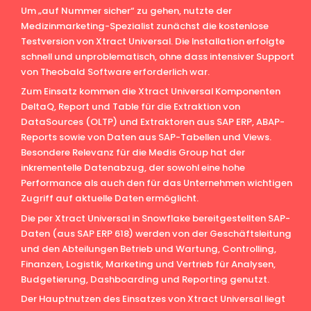
Um „auf Nummer sicher“ zu gehen, nutzte der
Medizinmarketing-Spezialist zunächst die kostenlose
Testversion von Xtract Universal. Die Installation erfolgte
schnell und unproblematisch, ohne dass intensiver Support
von Theobald Software erforderlich war.
Zum Einsatz kommen die Xtract Universal Komponenten
DeltaQ, Report und Table für die Extraktion von
DataSources (OLTP) und Extraktoren aus SAP ERP, ABAP-
Reports sowie von Daten aus SAP-Tabellen und Views.
Besondere Relevanz für die Medis Group hat der
inkrementelle Datenabzug, der sowohl eine hohe
Performance als auch den für das Unternehmen wichtigen
Zugriff auf aktuelle Daten ermöglicht.
Die per Xtract Universal in Snowflake bereitgestellten SAP-
Daten (aus SAP ERP 618) werden von der Geschäftsleitung
und den Abteilungen Betrieb und Wartung, Controlling,
Finanzen, Logistik, Marketing und Vertrieb für Analysen,
Budgetierung, Dashboarding und Reporting genutzt.
Der Hauptnutzen des Einsatzes von Xtract Universal liegt