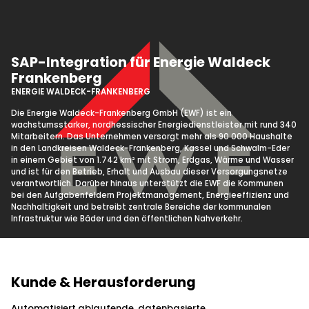
SAP-Integration für Energie Waldeck
Frankenberg
ENERGIE WALDECK-FRANKENBERG
Die Energie Waldeck-Frankenberg GmbH (EWF) ist ein
wachstumsstarker, nordhessischer Energiedienstleister mit rund 340
Mitarbeitern. Das Unternehmen versorgt mehr als 90 000 Haushalte
in den Landkreisen Waldeck-Frankenberg, Kassel und Schwalm-Eder
in einem Gebiet von 1.742 km² mit Strom, Erdgas, Wärme und Wasser
und ist für den Betrieb, Erhalt und Ausbau dieser Versorgungs­netze
verantwortlich. Darüber hinaus unterstützt die EWF die Kommunen
bei den Aufgabenfeldern Projektmanagement, Energieeffizienz und
Nachhaltigkeit und betreibt zentrale Bereiche der kommunalen
Infrastruktur wie Bäder und den öffentlichen Nahverkehr.
Kunde & Herausforderung
Automatisiert ablaufende, datenbasierte