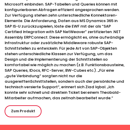
Microsoft einbinden. SAP-Tabellen und Queries können mit
konfigurierbaren Abfragen effizient angesprochen werden.
Zur Verfügung stehen zehn unterschiedliche Konnektoren-
Elemente. Die Anforderung, Daten aus MS Dynamics 365 in
SAP IS-U zurückzuspielen, löste die EWF mit der als “SAP
Certified Integration with SAP NetWeaver” zertifizierten .NET
Assembly ERPConnect. Diese ermöglicht es, ohne aufwändige
Infrastruktur oder zusätzliche Middleware robuste SAP-
Schnittstellen zu entwickeln. Für jede Art von SAP-Objekten
stehen unterschiedliche Klassen zur Verfügung, um das
Design und die Implementierung der Schnittstellen so
komfortabel wie möglich zu machen (z.B. Funktionsbausteine,
SAP Queries, IDocs, RFC-Server, BW-Cubes etc.). „Für eine
„gute Verbindung“ sorgten nicht nur die
ausgereiftenSchnittstellen, sondern auch der persönliche und
technisch versierte Support“, erinnert sich Ziad Iqbal. „Ich
konnte sehr schnell und direktein Ticket bei einem Theobald-
Mitarbeiter aufmachen, das zeitnah bearbeitet wurde.“
Zum Produkt