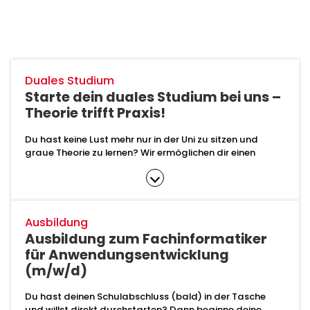
Duales Studium
Starte dein duales Studium bei uns –
Theorie trifft Praxis!
Du hast keine Lust mehr nur in der Uni zu sitzen und
graue Theorie zu lernen? Wir ermöglichen dir einen
spielend leichten Einstieg in deine berufliche Laufbahn.
Unsere dualen Studienplätze bieten dir dafür die
perfekte Kombination aus grauer Theorie und
farbenfroher Praxis. Ob du als Informatikstudentin oder
Informatikstudent die Entwicklung von High-End-
Ausbildung
Software lernst oder als Digital-Business-Management
Ausbildung zum Fachinformatiker
Studentin oder Student die Schnittstelle zwischen
für Anwendungsentwicklung
Informatik und BWL meisterst – wir unterstützten dich.
(m/w/d)
Ab deinem ersten Praxiseinsatz übernimmst du
eigenverantwortlich Projekte und gestaltest so von
Du hast deinen Schulabschluss (bald) in der Tasche
Anfang an die Zukunft unseres Unternehmens mit.
und willst direkt durchstarten? Dann beginne deine