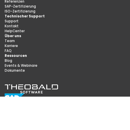
Referenzen
SAP-Zertifizierung
ISO-Zertifizierung
Technischer Support
Support
Kontakt
HelpCenter
Über uns
Team
Karriere
FAQ
Ressourcen
Blog
Events & Webinare
Dokumente
Datenschutz
Impressum
Sicherheit
Fakten
© Theobald Software GmbH 2025