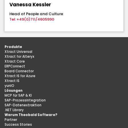
Vanessa Kessler
Head of People and Culture
Tel: +49(0)711/4605990
Produkte
Xtract Universal
Xtract for Alteryx
Xtract Core
ERPConnect
Board Connector
Xtract IS for Azure
Xtract IS
yunIO
Lösungen
MCP für SAP & KI
SAP-Prozessintegration
SAP-Datenextraktion
.NET Library
Warum Theobald Software?
Partner
Success Stories